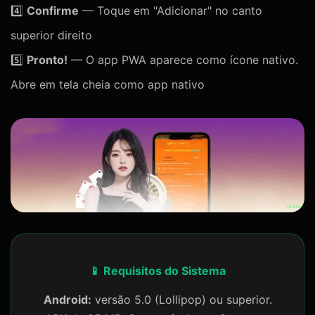
4️⃣
Confirme
— Toque em "Adicionar" no canto
superior direito
5️⃣
Pronto!
— O app PWA aparece como ícone nativo.
Abre em tela cheia como app nativo
📱 Requisitos do Sistema
Android:
versão 5.0 (Lollipop) ou superior.