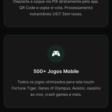
Deposite e saque via PIX diretamente pelo app.
QR Code e copia-e-cola. Processamento
instantâneo 24/7. Sem taxas.
🎮
500+ Jogos Mobile
Todos os jogos otimizados para tela touch:
Fortune Tiger, Gates of Olympus, Aviator, cassino
ao vivo, crash games e mais.