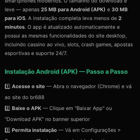
smartphones modernos. O tamanho do download é
leve — apenas
25 MB para Android (APK)
e
30 MB
para iOS
. A instalação completa leva menos de
2
minutos
. O app é atualizado automaticamente e
possui as mesmas funcionalidades do site desktop,
incluindo cassino ao vivo, slots, crash games, apostas
esportivas e suporte 24/7.
Instalação Android (APK) — Passo a Passo
1️⃣
Acesse o site
— Abra o navegador (Chrome) e vá
ao site do br688
2️⃣
Baixe o APK
— Clique em "Baixar App" ou
"Download APK" no banner superior
3️⃣
Permita instalação
— Vá em Configurações >