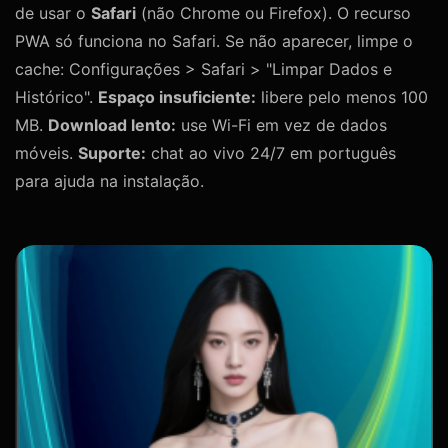
de usar o
Safari
(não Chrome ou Firefox). O recurso
PWA só funciona no Safari. Se não aparecer, limpe o
cache: Configurações > Safari > "Limpar Dados e
Histórico".
Espaço insuficiente:
libere pelo menos 100
MB.
Download lento:
use Wi-Fi em vez de dados
móveis.
Suporte:
chat ao vivo 24/7 em português
para ajuda na instalação.