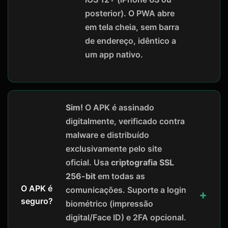
posterior). O PWA abre
em tela cheia, sem barra
de endereço, idêntico a
um app nativo.
Sim!
O APK é assinado
digitalmente, verificado contra
malware e distribuído
exclusivamente pelo site
oficial. Usa
criptografia SSL
256-bit
em todas as
O APK é
comunicações. Suporte a login
seguro?
biométrico (impressão
digital/Face ID) e 2FA opcional.