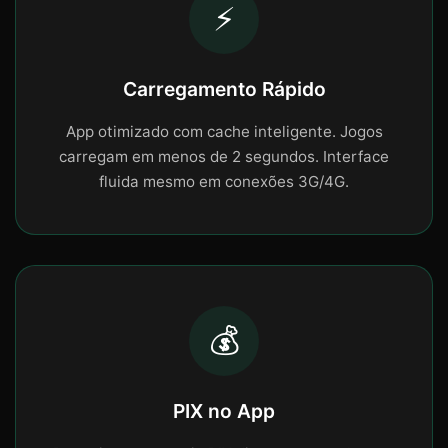
⚡
Carregamento Rápido
App otimizado com cache inteligente. Jogos
carregam em menos de 2 segundos. Interface
fluida mesmo em conexões 3G/4G.
💰
PIX no App