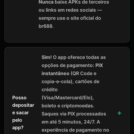
Nunca
baixe APKs de terceiros
ou links em redes sociais —
sempre use o site oficial do
br688.
Sim!
O app oferece todas as
opções de pagamento:
PIX
instantâneo
(QR Code e
copia-e-cola), cartões de
crédito
(Visa/Mastercard/Elo),
Posso
depositar
boleto e criptomoedas.
e sacar
Saques via PIX processados
pelo
em até 5 minutos, 24/7. A
app?
experiência de pagamento no