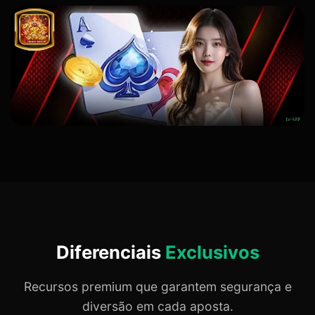
Diferenciais
Exclusivos
Recursos premium que garantem segurança e
diversão em cada aposta.