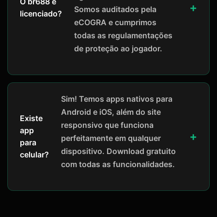
O br688 é
Somos auditados pela
licenciado?
eCOGRA e cumprimos
todas as regulamentações
de proteção ao jogador.
Sim! Temos apps nativos para
Android e iOS, além do site
Existe
responsivo que funciona
app
perfeitamente em qualquer
para
dispositivo. Download gratuito
celular?
com todas as funcionalidades.