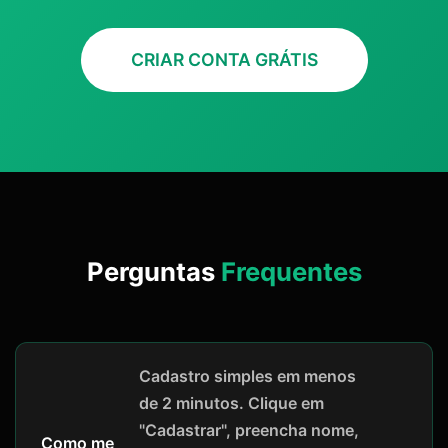
CRIAR CONTA GRÁTIS
Perguntas
Frequentes
Cadastro simples em menos
de 2 minutos. Clique em
"Cadastrar", preencha nome,
Como me