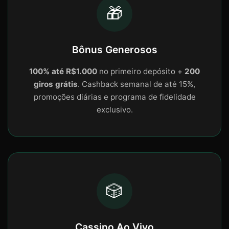
🎁
Bônus Generosos
100% até R$1.000
no primeiro depósito +
200
giros grátis
. Cashback semanal de até 15%,
promoções diárias e programa de fidelidade
exclusivo.
🎲
Cassino Ao Vivo