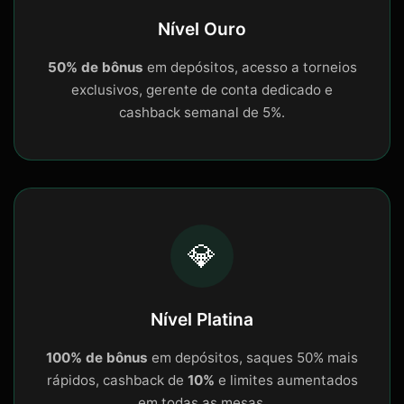
Nível Ouro
50% de bônus
em depósitos, acesso a torneios
exclusivos, gerente de conta dedicado e
cashback semanal de 5%.
💎
Nível Platina
100% de bônus
em depósitos, saques 50% mais
rápidos, cashback de
10%
e limites aumentados
em todas as mesas.